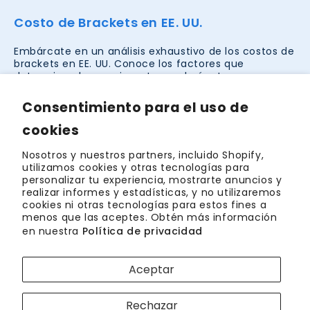
Costo de Brackets en EE. UU.
Embárcate en un análisis exhaustivo de los costos de
brackets en EE. UU. Conoce los factores que
determinan los precios y te ayudará a tomar
decisiones estratégicas de ortodoncia. Deja que la
claridad guíe tu inversión en una sonrisa.
Consentimiento para el uso de
cookies
Consulta precios en tu ciudad
Nosotros y nuestros partners, incluido Shopify,
Opciones de alineación dental en EE. UU.
utilizamos cookies y otras tecnologías para
personalizar tu experiencia, mostrarte anuncios y
realizar informes y estadísticas, y no utilizaremos
Descubre tratamientos integrales de alineación
cookies ni otras tecnologías para estos fines a
dental en EE. UU. Ya sea que prefieras la ortodoncia
menos que las aceptes. Obtén más información
tradicional, los alineadores transparentes modernos
en nuestra
Política de privacidad
u otras soluciones innovadoras, nuestra guía te
ayuda a encontrar las mejores opciones en la ciudad
para lograr una sonrisa radiante y segura, adaptada a
Aceptar
tus necesidades.
Descubre tu ciudad
Rechazar