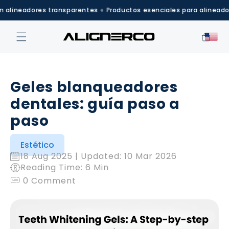
Ir
adores transparentes + Productos esenciales para alineadores
GR
directamente
al contenido
Carrito
Geles blanqueadores
dentales: guía paso a
paso
Estético
18 Aug 2025
| Updated:
10 Mar 2026
Reading Time: 6 Min
0 Comment