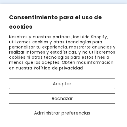
Consentimiento para el uso de
cookies
Sobre Nosotros
Nosotros y nuestros partners, incluido Shopify,
utilizamos cookies y otras tecnologías para
ALIGNERCO se dedica a transformar sonrisas con
personalizar tu experiencia, mostrarte anuncios y
alineadores invisibles y la atención experta de
realizar informes y estadísticas, y no utilizaremos
ortodoncistas con licencia en EE. UU., haciendo
cookies ni otras tecnologías para estos fines a
accesibles las sonrisas de tus sueños. Experimenta la
menos que las aceptes. Obtén más información
innovación y una confianza radiante con nosotros.
en nuestra
Política de privacidad
Costo de Brackets en EE. UU.
Aceptar
Embárcate en un análisis exhaustivo de los costos de
brackets en EE. UU. Conoce los factores que
Rechazar
determinan los precios y te ayudará a tomar
decisiones estratégicas de ortodoncia. Deja que la
claridad guíe tu inversión en una sonrisa.
Administrar preferencias
Consulta precios en tu ciudad