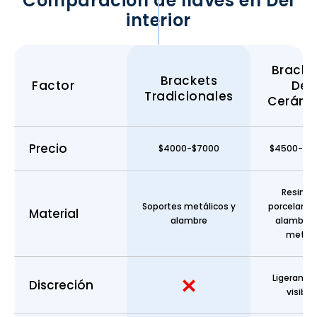
Comparación de llaves en
Del
interior
Bracke
Brackets
Factor
De
Tradicionales
Cerámi
Precio
$4000-$7000
$4500-$9
Resina 
Soportes metálicos y
porcelana 
Material
alambre
alambre 
metal.
Ligerame
Discreción
visible