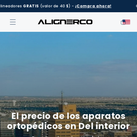
Ir
s
GRATIS
(valor de 40 $) -
¡Compra ahora!
Oferta del 
directamente
al contenido
Carrito
El precio de los aparatos
ortopédicos en
Del interior