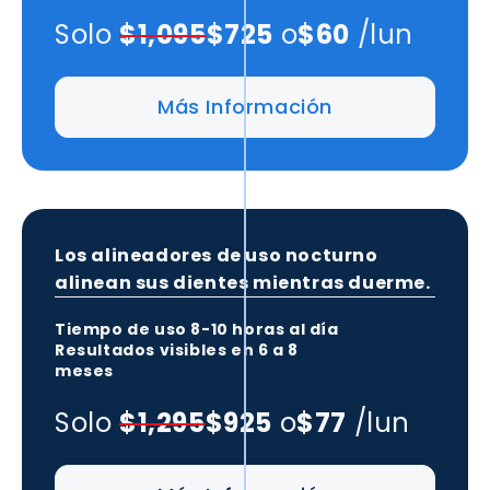
Solo
$1,095
$725
o
$60
/lun
Más Información
Los alineadores de uso nocturno
alinean sus dientes mientras duerme.
Tiempo de uso
8-10 horas
al día
Resultados visibles en
6 a 8
meses
Solo
$1,295
$925
o
$77
/lun